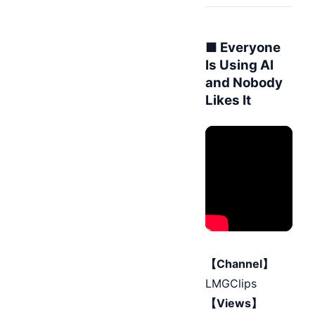
■ Everyone
Is Using AI
and Nobody
Likes It
【Channel】
LMGClips
【Views】