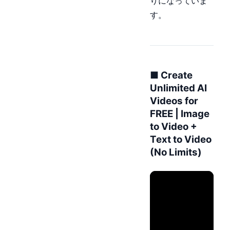
りになっていま
す。
■ Create
Unlimited AI
Videos for
FREE | Image
to Video +
Text to Video
(No Limits)