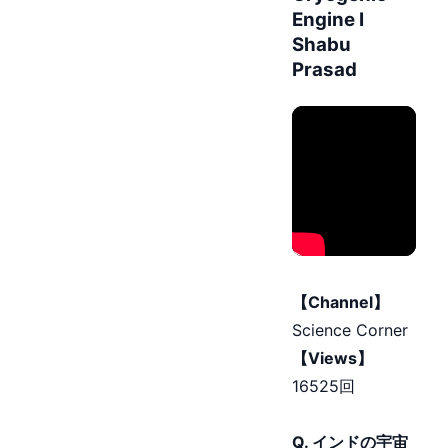
Engine I
Shabu
Prasad
【Channel】
Science Corner
【Views】
16525回
Q. インドの宇宙