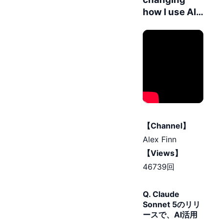
how I use AI…
【Channel】
Alex Finn
【Views】
46739回
Q. Claude
Sonnet 5のリリ
ースで、AI活用