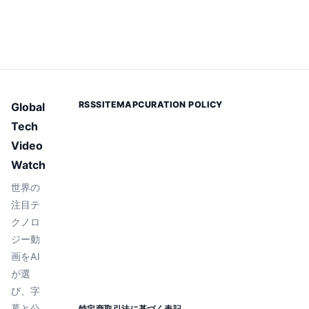
RSS
SITEMAP
CURATION POLICY
Global
Tech
Video
Watch
世界の
注目テ
クノロ
ジー動
画をAI
が選
び、字
幕と公
特定商取引法に基づく表記