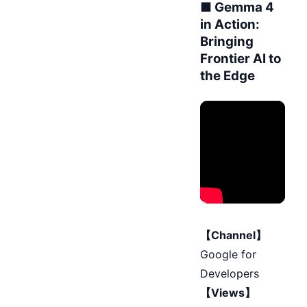
■ Gemma 4
in Action:
Bringing
Frontier AI to
the Edge
【Channel】
Google for
Developers
【Views】