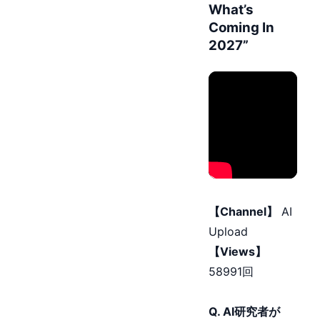
What’s
Coming In
2027”
【Channel】
AI
Upload
【Views】
58991回
Q. AI研究者が