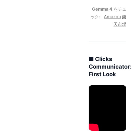
Gemma 4
をチェ
ック:
Amazon
楽
天市場
■ Clicks
Communicator:
First Look