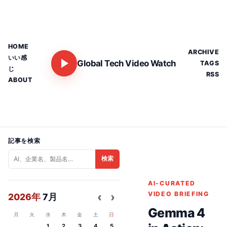
HOME
ARCHIVE
いい感
Global Tech Video Watch
TAGS
じ
RSS
ABOUT
記事を検索
検索
AI-CURATED
‹
›
VIDEO BRIEFING
2026年
7月
Gemma 4
月
火
水
木
金
土
日
1
2
3
4
5