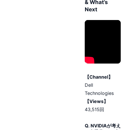
& What’s
Next
【Channel】
Dell
Technologies
【Views】
43,515回
Q. NVIDIAが考え