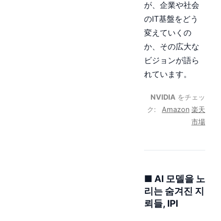
が、企業や社会
のIT基盤をどう
変えていくの
か、その広大な
ビジョンが語ら
れています。
NVIDIA
をチェッ
ク:
Amazon
楽天
市場
■ AI 모델을 노
리는 숨겨진 지
뢰들, IPI