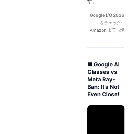
す。
Google I/O 2026
をチェック:
Amazon
楽天市場
■ Google AI
Glasses vs
Meta Ray-
Ban: It’s Not
Even Close!