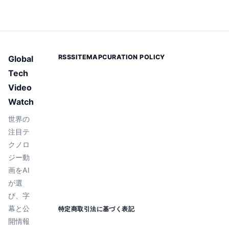
RSS
SITEMAP
CURATION POLICY
Global
Tech
Video
Watch
世界の
注目テ
クノロ
ジー動
画をAI
が選
び、字
幕と公
特定商取引法に基づく表記
開情報