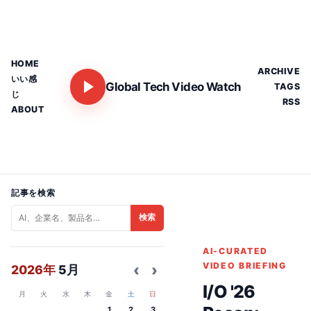
HOME
ARCHIVE
いい感
Global Tech Video Watch
TAGS
じ
RSS
ABOUT
記事を検索
検索
AI-CURATED
‹
›
VIDEO BRIEFING
2026年
5月
I/O '26
月
火
水
木
金
土
日
1
2
3