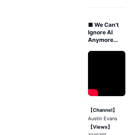
■ We Can’t
Ignore AI
Anymore…
【Channel】
Austin Evans
【Views】