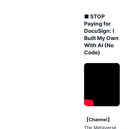
■ STOP
Paying for
DocuSign: I
Built My Own
With AI (No
Code)
【Channel】
The Metaverse