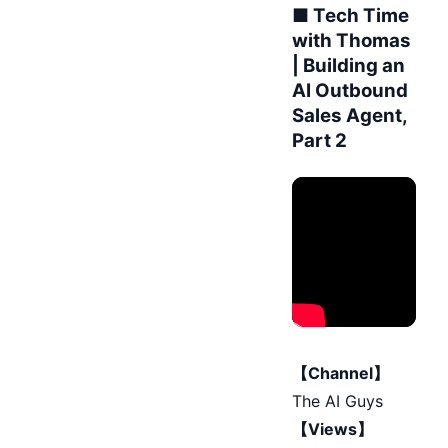
■ Tech Time
with Thomas
| Building an
AI Outbound
Sales Agent,
Part 2
【Channel】
The AI Guys
【Views】