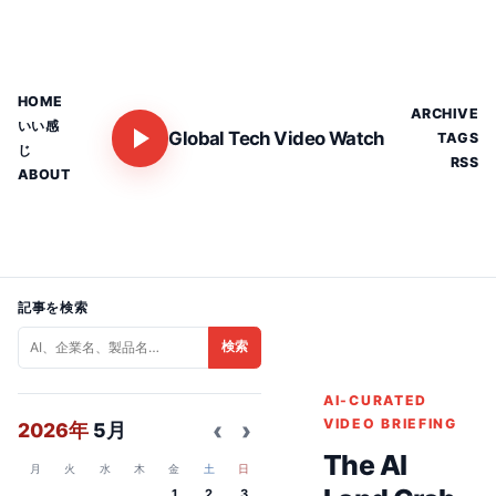
HOME
ARCHIVE
いい感
Global Tech Video Watch
TAGS
じ
RSS
ABOUT
記事を検索
検索
AI-CURATED
‹
›
VIDEO BRIEFING
2026年
5月
The AI
月
火
水
木
金
土
日
1
2
3