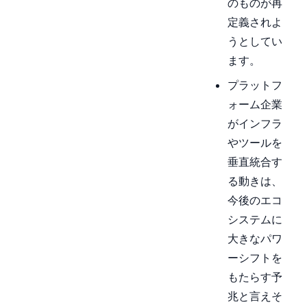
のものが再
定義されよ
うとしてい
ます。
プラットフ
ォーム企業
がインフラ
やツールを
垂直統合す
る動きは、
今後のエコ
システムに
大きなパワ
ーシフトを
もたらす予
兆と言えそ