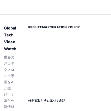
RSS
SITEMAP
CURATION POLICY
Global
Tech
Video
Watch
世界の
注目テ
クノロ
ジー動
画をAI
が選
び、字
幕と公
特定商取引法に基づく表記
開情報