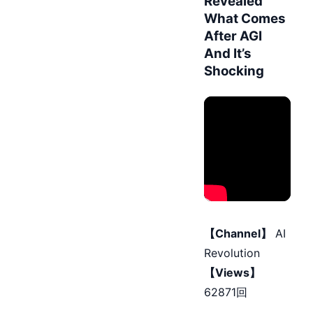
Revealed
What Comes
After AGI
And It’s
Shocking
【Channel】
AI
Revolution
【Views】
62871回