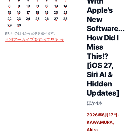
With
8
9
10
11
12
13
14
Apple's
15
16
17
18
19
20
21
New
22
23
24
25
26
27
28
29
30
Software...
青い印の日付から記事を選べます。
How Did I
月別アーカイブをすべて見る →
Miss
This!?
[iOS 27,
Siri AI &
Hidden
Updates]
ほか4本
2026年6月17日
·
KAWAMURA,
Akira