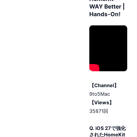
WAY Better |
Hands-On!
【Channel】
9to5Mac
【Views】
35871回
Q. iOS 27で強化
されたHomeKit