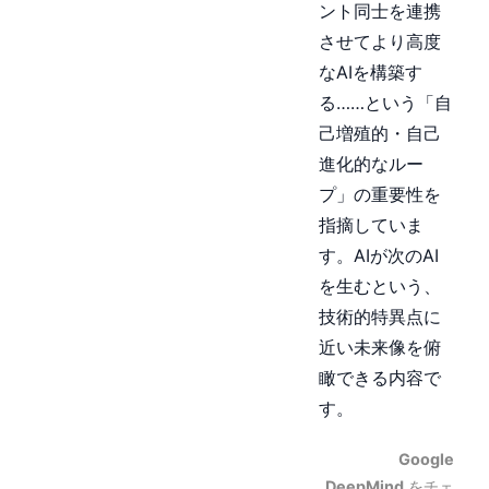
ント同士を連携
させてより高度
なAIを構築す
る……という「自
己増殖的・自己
進化的なルー
プ」の重要性を
指摘していま
す。AIが次のAI
を生むという、
技術的特異点に
近い未来像を俯
瞰できる内容で
す。
Google
DeepMind
をチェ