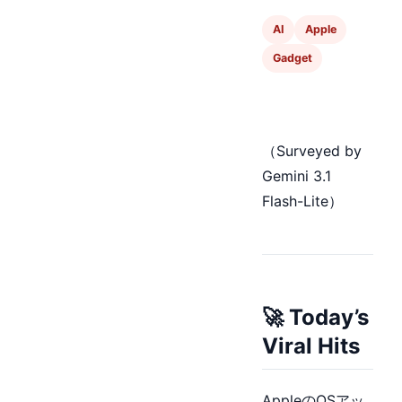
AI
Apple
Gadget
（Surveyed by
Gemini 3.1
Flash-Lite）
🚀 Today’s
Viral Hits
AppleのOSアッ