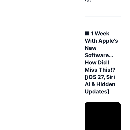
■ 1 Week
With Apple’s
New
Software…
How Did I
Miss This!?
[iOS 27, Siri
AI & Hidden
Updates]