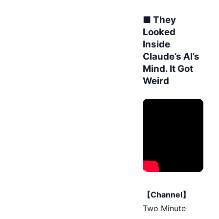
■ They
Looked
Inside
Claude’s AI’s
Mind. It Got
Weird
【Channel】
Two Minute