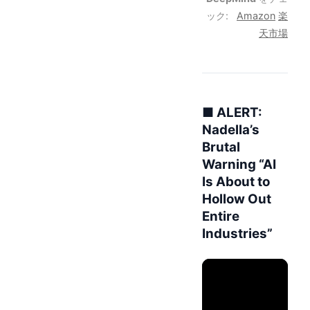
ック:
Amazon
楽
天市場
■ ALERT:
Nadella’s
Brutal
Warning “AI
Is About to
Hollow Out
Entire
Industries”